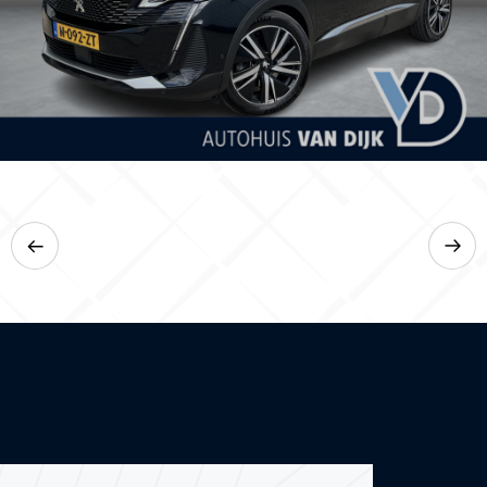
132.500 km
2021
Automaat
Hybride (Benzine)
€ 21.850,-
€ 381