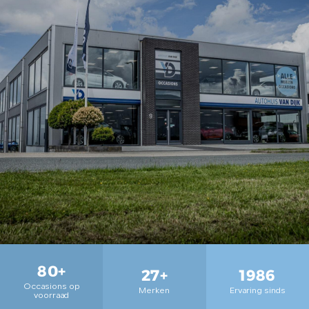
80
+
27
+
1986
Occasions op
Merken
Ervaring sinds
voorraad