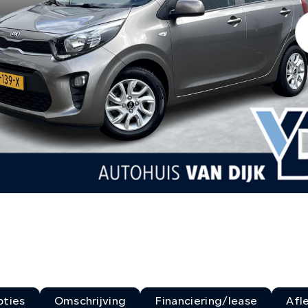
ties
Omschrijving
Financiering/lease
Afl