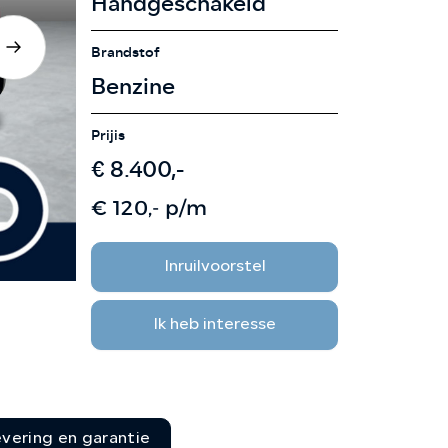
Handgeschakeld
CONTACT
Brandstof
Benzine
Prijis
€ 8.400,-
€ 120,- p/m
Inruilvoorstel
Ik heb interesse
evering en garantie