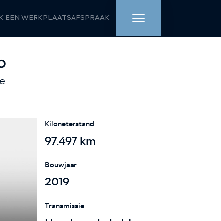
K EEN WERKPLAATSAFSPRAAK
HOME
o
ne
AANBOD
WERKPLAATS
Kiloneterstand
DIENSTEN
97.497 km
OVER ONS
Bouwjaar
2019
VERKOCHT
Transmissie
VACATURE