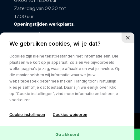
09.00 tot 18.00 uur
Zaterdag van 09.30 tot
CONTACT
17.00 uur
Openingstijden werkplaats:
maandag t/m vrijdag van
We gebruiken cookies, wil je dat?
08.00 tot 17.00 uur
Zaterdag gesloten
Cookies zijn kleine tekstbestanden met informatie erin. Die
plaatsen we kort op je apparaat. Zo zien we bijvoorbeeld
welke pagina’s je zag, waar je afhaakte en wat je invulde. Op
die manier hebben wij informatie waar we jouw
Privacy policy
websitebezoek beter mee maken. Handig toch? Natuurlijk
kies je zelf of je dat toestaat. Daar zijn we eerlijk over. Klik
op “Cookie instellingen”, vind meer informatie en beheer je
voorkeuren.
Cookie instellingen
Cookies weigeren
Ga akkoord