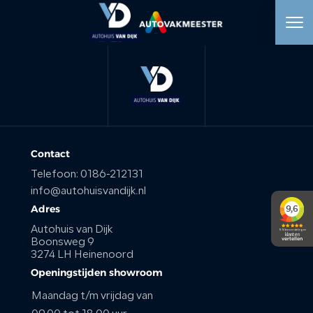
HOME
AANBOD
WERKPLAATS
Contact
Telefoon:
0186-212131
DIENSTEN
info@autohuisvandijk.nl
Adres
OVER ONS
Autohuis van Dijk
Boonsweg 9
3274 LH Heinenoord
VERKOCHT
Openingstijden showroom
Maandag t/m vrijdag van
VACATURE