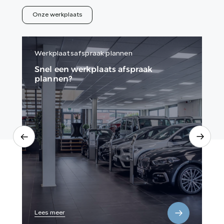
Onze werkplaats
Werkplaatsafspraak plannen
A
Snel een werkplaats afspraak
Zo
plannen?
Lees meer
Le