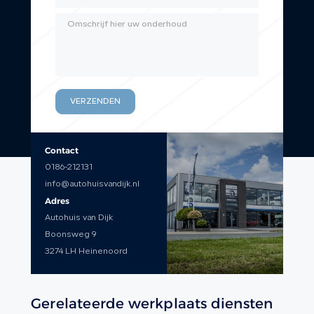
VERZENDEN
Contact
0186-212131
info@autohuisvandijk.nl
Adres
Autohuis van Dijk
Boonsweg 9
3274 LH Heinenoord
Gerelateerde werkplaats diensten