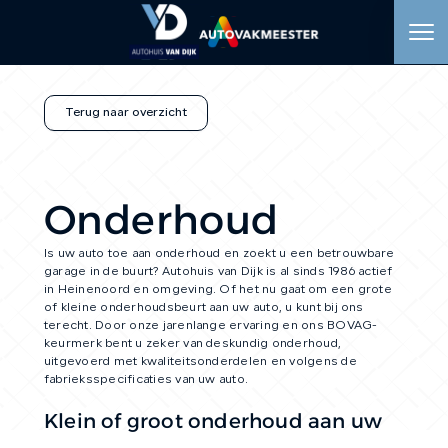
HOME
Terug naar overzicht
AANBOD
Onderhoud
WERKPLAATS
Is uw auto toe aan onderhoud en zoekt u een betrouwbare
DIENSTEN
garage in de buurt? Autohuis van Dijk is al sinds 1986 actief
in Heinenoord en omgeving. Of het nu gaat om een grote
of kleine onderhoudsbeurt aan uw auto, u kunt bij ons
OVER ONS
terecht. Door onze jarenlange ervaring en ons BOVAG-
keurmerk bent u zeker van deskundig onderhoud,
uitgevoerd met kwaliteitsonderdelen en volgens de
VERKOCHT
fabrieksspecificaties van uw auto.
Klein of groot onderhoud aan uw
VACATURE