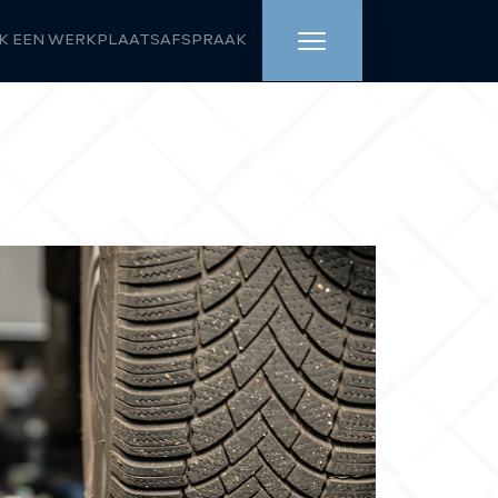
K EEN WERKPLAATSAFSPRAAK
HOME
AANBOD
WERKPLAATS
DIENSTEN
OVER ONS
VERKOCHT
VACATURE