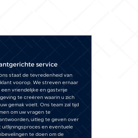
antgerichte service
 ons staat de tevredenheid van
 klant voorop. We streven ernaar
een ​​vriendelijke en gastvrije
eving te creëren waarin u zich
uw gemak voelt. Ons team zal tijd
men om uw vragen te
antwoorden, uitleg te geven over
 uitlijningsproces en eventuele
nbevelingen te doen om de