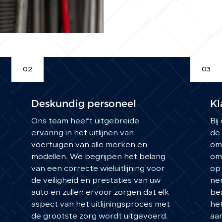
02
03
Deskundig personeel
Kl
Ons team heeft uitgebreide
Bij
ervaring in het uitlijnen van
de
voertuigen van alle merken en
om 
modellen. We begrijpen het belang
omg
van een correcte wieluitlijning voor
op 
de veiligheid en prestaties van uw
ne
auto en zullen ervoor zorgen dat elk
be
aspect van het uitlijningsproces met
het
de grootste zorg wordt uitgevoerd.
aa