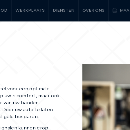
BOD
WERKPLAATS
DIENSTEN
OVER ONS
MAA
ieel voor een optimale
op uw rijcomfort, maar ook
r van uw banden.
. Door uw auto te laten
eel geld besparen.
 signalen kunnen erop